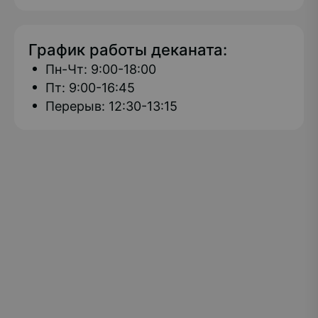
График работы деканата:
Пн-Чт: 9:00-18:00
Пт: 9:00-16:45
Перерыв: 12:30-13:15
РГУ СОЦТЕХ — единственное в Российской
Федерации и мире образовательное учреждение
инклюзивного высшего образования: по
программам классического университета
обучаются выпускники школ и колледжей,