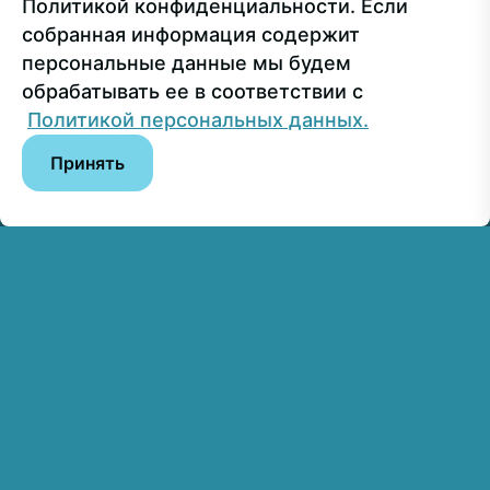
Политикой конфиденциальности. Если
собранная информация содержит
Сведения об образовательной организации
персональные данные мы будем
обрабатывать ее в соответствии с
© РГУ СоцТех
Политикой персональных данных.
Принять