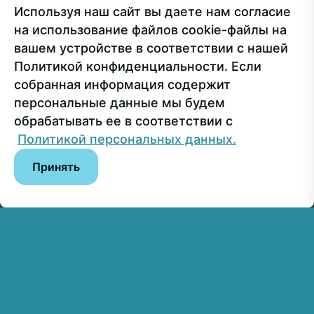
Используя наш сайт вы даете нам согласие
Приёмная комиссия
+7 499 748-32-20
на использование файлов cookie-файлы на
Пресс-служба
+7 499 160-92-00 (доб. 1191)
вашем устройстве в соответствии с нашей
Политикой конфиденциальности. Если
собранная информация содержит
Сведения об образовательной организации
персональные данные мы будем
обрабатывать ее в соответствии с
© РГУ СоцТех
Политикой персональных данных.
Принять