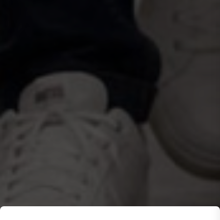
Федерации и мире образовательное учреждение
инклюзивного высшего образования: по
программам классического университета
обучаются выпускники школ и колледжей,
россияне и иностранные граждане, студенты без
особенностей здоровья и имеющие
инвалидность, без границ и барьеров
Все материалы сайта доступны по лицензии:
Creative Commons Attribution 4.0 International
107150, г.. Москва, ул. Лосиноостровская, 49
Приёмная ректора
+7 499 160-92-00