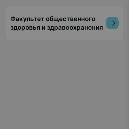
Факультет общественного
здоровья и здравоохранения
РГУ СОЦТЕХ — единственное в Российской
Федерации и мире образовательное учреждение
инклюзивного высшего образования: по
программам классического университета