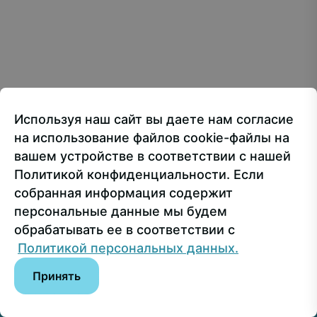
Creative Commons Attribution 4.0 International
107150, г.. Москва, ул. Лосиноостровская, 49
Приёмная ректора
+7 499 160-92-00
Используя наш сайт вы даете нам согласие
Приёмная комиссия
+7 499 748-32-20
на использование файлов cookie-файлы на
Пресс-служба
+7 499 160-92-00 (доб. 1191)
вашем устройстве в соответствии с нашей
Политикой конфиденциальности. Если
собранная информация содержит
Сведения об образовательной организации
персональные данные мы будем
обрабатывать ее в соответствии с
© РГУ СоцТех
Политикой персональных данных.
Принять