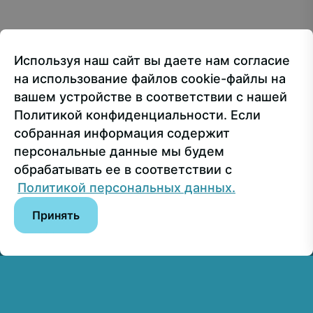
107150, г.. Москва, ул. Лосиноостровская, 49
Приёмная ректора
+7 499 160-92-00
Используя наш сайт вы даете нам согласие
Приёмная комиссия
+7 499 748-32-20
на использование файлов cookie-файлы на
Пресс-служба
+7 499 160-92-00 (доб. 1191)
вашем устройстве в соответствии с нашей
Политикой конфиденциальности. Если
собранная информация содержит
Сведения об образовательной организации
персональные данные мы будем
обрабатывать ее в соответствии с
© РГУ СоцТех
Политикой персональных данных.
Принять