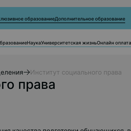
клюзивное образование
Дополнительное образование
бразование
Наука
Университетская жизнь
Онлайн оплат
деления
Институт социального права
го права
ия качества подготовки обучающихся, в