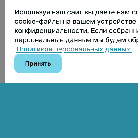
107150, г.. Моск
Используя наш сайт вы даете нам с
Приёмная ректо
cookie-файлы на вашем устройстве 
Приёмная комис
конфиденциальности. Если собран
пны по лицензии:
персональные данные мы будем обр
Пресс-служба
+
on 4.0 International
Политикой персональных данных.
Принять
Сведения об образовательной организации