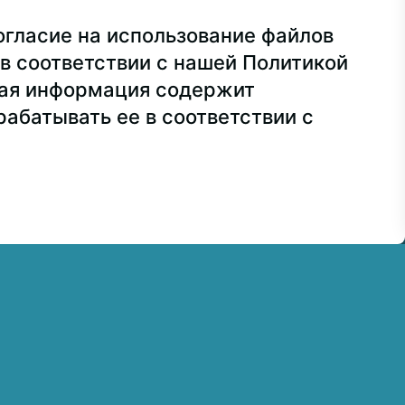
ва, ул. Лосиноостровская, 49
огласие на использование файлов
ра
+7 499 160-92-00
в соответствии с нашей Политикой
сия
+7 499 748-32-20
ная информация содержит
абатывать ее в соответствии с
7 499 160-92-00 (доб. 1191)