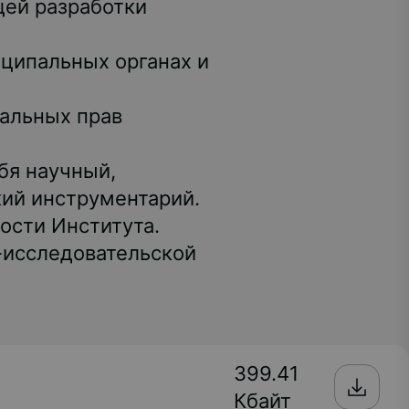
щей разработки
иципальных органах и
альных прав
бя научный,
кий инструментарий.
ости Института.
-исследовательской
399.41
Кбайт