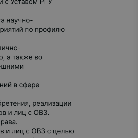
и с Уставом РГУ
а научно-
приятий по профилю
лично-
, а также во
нешними
ний в сфере
бретения, реализации
в и лиц с ОВЗ.
рава.
в и лиц с ОВЗ с целью