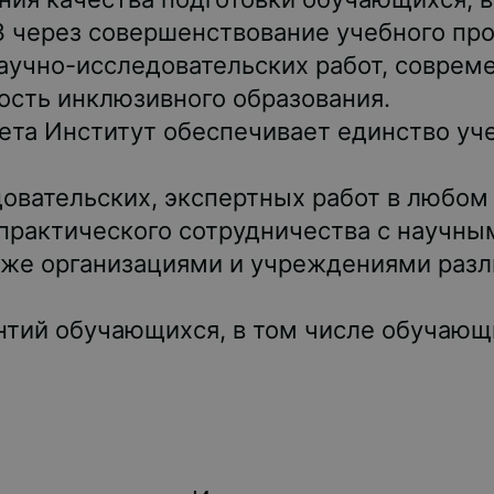
З через совершенствование учебного пр
научно-исследовательских работ, совре
ность инклюзивного образования.
ета Институт обеспечивает единство уче
довательских, экспертных работ в любом
 практического сотрудничества с научны
кже организациями и учреждениями разл
нтий обучающихся, в том числе обучающи