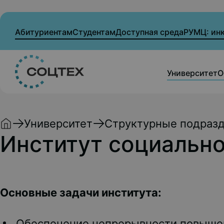
Абитуриентам
Студентам
Доступная среда
РУМЦ: ин
Университет
О
Университет
Структурные подраз
Институт социально
Основные задачи института:
Обеспечение непрерывности повышен