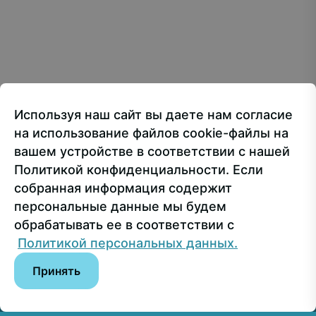
Creative Commons Attribution 4.0 International
107150, г.. Москва, ул. Лосиноостровская, 49
Приёмная ректора
+7 499 160-92-00
Используя наш сайт вы даете нам согласие
Приёмная комиссия
+7 499 748-32-20
на использование файлов cookie-файлы на
Пресс-служба
+7 499 160-92-00 (доб. 1191)
вашем устройстве в соответствии с нашей
Политикой конфиденциальности. Если
собранная информация содержит
Сведения об образовательной организации
персональные данные мы будем
обрабатывать ее в соответствии с
© РГУ СоцТех
Политикой персональных данных.
Принять