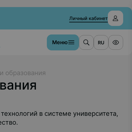
Личный кабинет
Меню
а
и образования
вания
ехнологий в системе университета,
ество.