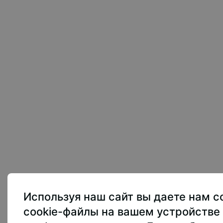
тете
Абитуриентам
Образование
Наука
Студен
ОЦТЕХ — единственное в Российской Федерации 
ельное учреждение инклюзивного высшего образ
 классического университета обучаются выпуск
оссияне и иностранные граждане, студенты без
овья и имеющие инвалидность, без границ и бар
107150, г.. Моск
Используя наш сайт вы даете нам с
Приёмная ректо
cookie-файлы на вашем устройстве 