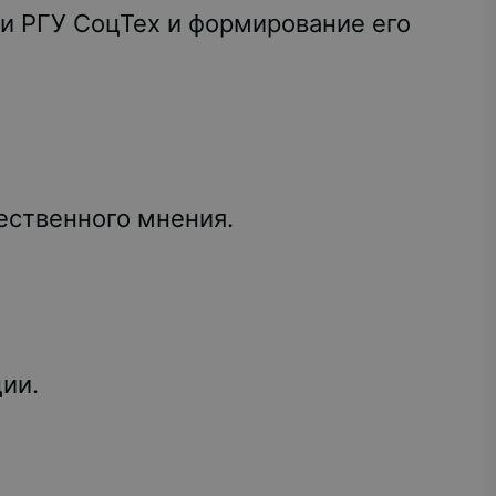
и РГУ СоцТех и формирование его
ественного мнения.
ии.