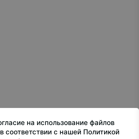
там
Контакты
и мире
ования: по
ники школ и
 особенностей
ьеров
ва, ул. Лосиноостровская, 49
огласие на использование файлов
ра
+7 499 160-92-00
в соответствии с нашей Политикой