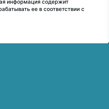
сия
+7 499 748-32-20
ная информация содержит
абатывать ее в соответствии с
7 499 160-92-00 (доб. 1191)