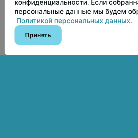
Приёмная комис
конфиденциальности. Если собран
пны по лицензии:
персональные данные мы будем обр
Пресс-служба
+
on 4.0 International
Политикой персональных данных.
Принять
Сведения об образовательной организации