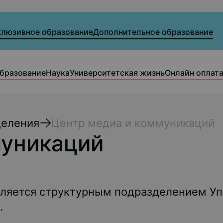
клюзивное образование
Дополнительное образование
бразование
Наука
Университетская жизнь
Онлайн оплат
деления
Центр медиа и коммуникаций
муникаций
ляется структурным подразделением Уп
.