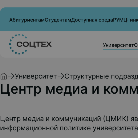
Абитуриентам
Студентам
Доступная среда
РУМЦ: ин
Университет
О
Университет
Структурные подраз
Центр медиа и ком
Центр медиа и коммуникаций (ЦМИК) яв
информационной политике университета