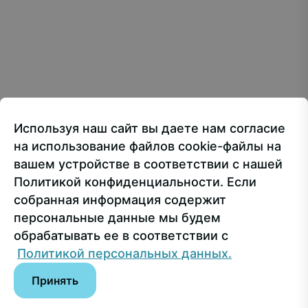
Все материалы сайта доступны по лицензии:
Creative Commons Attribution 4.0 International
107150, г.. Москва, ул. Лосиноостровская, 49
Приёмная ректора
+7 499 160-92-00
Используя наш сайт вы даете нам согласие
Приёмная комиссия
+7 499 748-32-20
на использование файлов cookie-файлы на
Пресс-служба
+7 499 160-92-00 (доб. 1191)
вашем устройстве в соответствии с нашей
Политикой конфиденциальности. Если
собранная информация содержит
Сведения об образовательной организации
персональные данные мы будем
обрабатывать ее в соответствии с
© РГУ СоцТех
Политикой персональных данных.
Принять