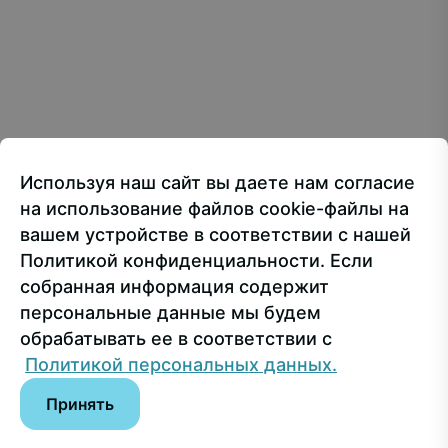
Все материалы сайта доступны по лицензии:
Creative Commons Attribution 4.0 International
107150, г.. Москва, ул. Лосиноостровская, 49
Приёмная ректора
+7 499 160-92-00
Используя наш сайт вы даете нам согласие
Приёмная комиссия
+7 499 748-32-20
на использование файлов cookie-файлы на
Пресс-служба
+7 499 160-92-00 (доб. 1191)
вашем устройстве в соответствии с нашей
Политикой конфиденциальности. Если
собранная информация содержит
Сведения об образовательной организации
персональные данные мы будем
обрабатывать ее в соответствии с
© РГУ СоцТех
Политикой персональных данных.
Принять