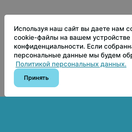
107150, г.. Моск
Используя наш сайт вы даете нам с
Приёмная ректо
cookie-файлы на вашем устройстве 
Приёмная комис
конфиденциальности. Если собран
пны по лицензии:
персональные данные мы будем обр
Пресс-служба
+
on 4.0 International
Политикой персональных данных.
Принять
Сведения об образовательной организации