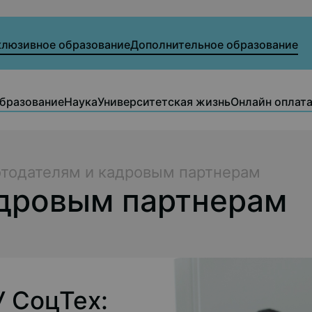
клюзивное образование
Дополнительное образование
бразование
Наука
Университетская жизнь
Онлайн оплат
тодателям и кадровым партнерам
адровым партнерам
 СоцТех: