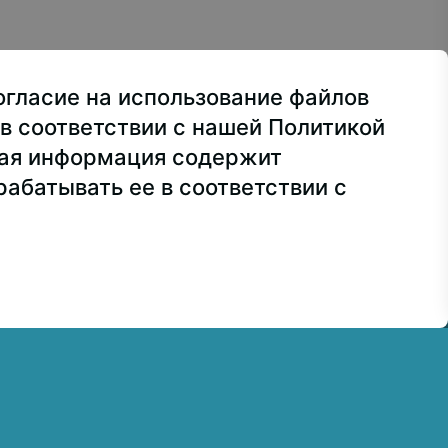
ва, ул. Лосиноостровская, 49
огласие на использование файлов
ра
+7 499 160-92-00
в соответствии с нашей Политикой
сия
+7 499 748-32-20
ная информация содержит
абатывать ее в соответствии с
7 499 160-92-00 (доб. 1191)