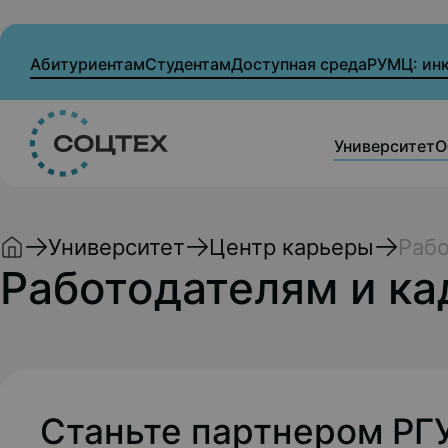
Абитуриентам
Студентам
Доступная среда
РУМЦ: ин
Университет
О
Университет
Центр карьеры
Рабо
Работодателям и к
Станьте партнером РГУ