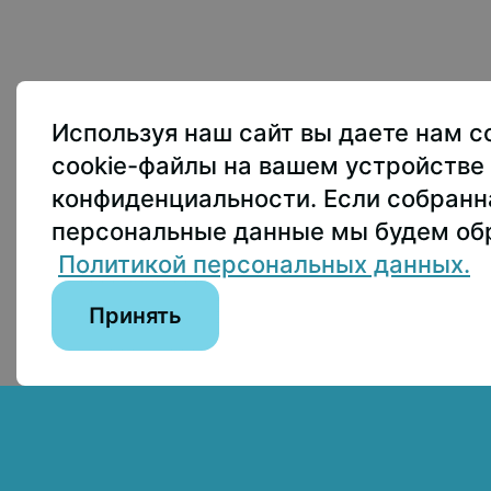
овья и имеющие инвалидность, без границ и бар
107150, г.. Моск
Используя наш сайт вы даете нам с
Приёмная ректо
cookie-файлы на вашем устройстве 
Приёмная комис
конфиденциальности. Если собран
пны по лицензии:
персональные данные мы будем обр
Пресс-служба
+
on 4.0 International
Политикой персональных данных.
Принять
Сведения об образовательной организации