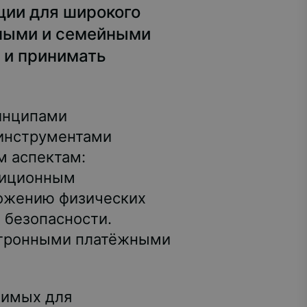
ции для широкого
чными и семейными
 и принимать
ринципами
 инструментами
м аспектам:
стиционным
ложению физических
 безопасности.
ектронными платёжными
димых для