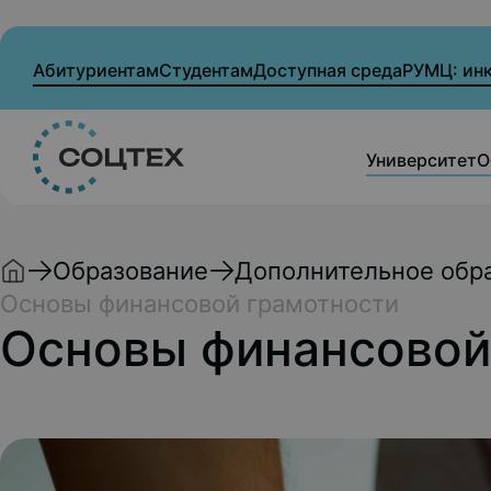
Абитуриентам
Студентам
Доступная среда
РУМЦ: ин
Университет
О
Образование
Дополнительное обр
Основы финансовой грамотности
Основы финансовой