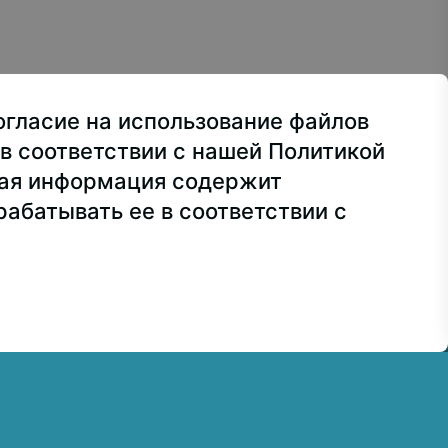
ьеров
ва, ул. Лосиноостровская, 49
огласие на использование файлов
ра
+7 499 160-92-00
в соответствии с нашей Политикой
сия
+7 499 748-32-20
ная информация содержит
абатывать ее в соответствии с
7 499 160-92-00 (доб. 1191)