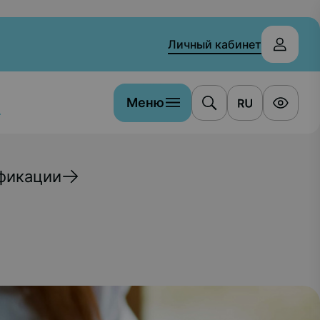
Личный кабинет
Меню
а
фикации