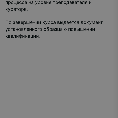
процесса на уровне преподавателя и
куратора.
По завершении курса выдаётся документ
установленного образца о повышении
квалификации.
РГУ СОЦТЕХ — единственное в Российской
Федерации и мире образовательное учреждение
инклюзивного высшего образования: по
программам классического университета
обучаются выпускники школ и колледжей,