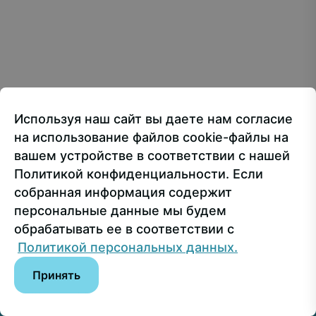
Creative Commons Attribution 4.0 International
107150, г.. Москва, ул. Лосиноостровская, 49
Приёмная ректора
+7 499 160-92-00
Используя наш сайт вы даете нам согласие
Приёмная комиссия
+7 499 748-32-20
на использование файлов cookie-файлы на
Пресс-служба
+7 499 160-92-00 (доб. 1191)
вашем устройстве в соответствии с нашей
Политикой конфиденциальности. Если
собранная информация содержит
Сведения об образовательной организации
персональные данные мы будем
обрабатывать ее в соответствии с
© РГУ СоцТех
Политикой персональных данных.
Принять