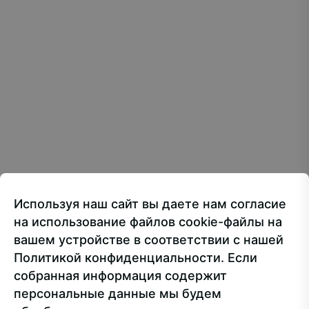
Все материалы сайта доступны по лицензии:
Creative Commons Attribution 4.0 International
107150, г.. Москва, ул. Лосиноостровская, 49
Приёмная ректора
+7 499 160-92-00
Используя наш сайт вы даете нам согласие
Приёмная комиссия
+7 499 748-32-20
на использование файлов cookie-файлы на
Пресс-служба
+7 499 160-92-00 (доб. 1191)
вашем устройстве в соответствии с нашей
Политикой конфиденциальности. Если
собранная информация содержит
Сведения об образовательной организации
персональные данные мы будем