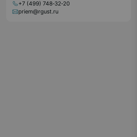
+7 (499) 748‑32‑20
priem@rgust.ru
РГУ СОЦТЕХ — единственное в Российской
Федерации и мире образовательное учреждение
инклюзивного высшего образования: по
программам классического университета
обучаются выпускники школ и колледжей,
россияне и иностранные граждане, студенты без
особенностей здоровья и имеющие
инвалидность, без границ и барьеров