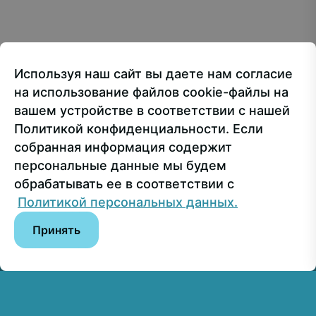
107150, г.. Москва, ул. Лосиноостровская, 49
Приёмная ректора
+7 499 160-92-00
Используя наш сайт вы даете нам согласие
Приёмная комиссия
+7 499 748-32-20
на использование файлов cookie-файлы на
Пресс-служба
+7 499 160-92-00 (доб. 1191)
вашем устройстве в соответствии с нашей
Политикой конфиденциальности. Если
собранная информация содержит
Сведения об образовательной организации
персональные данные мы будем
обрабатывать ее в соответствии с
© РГУ СоцТех
Политикой персональных данных.
Принять