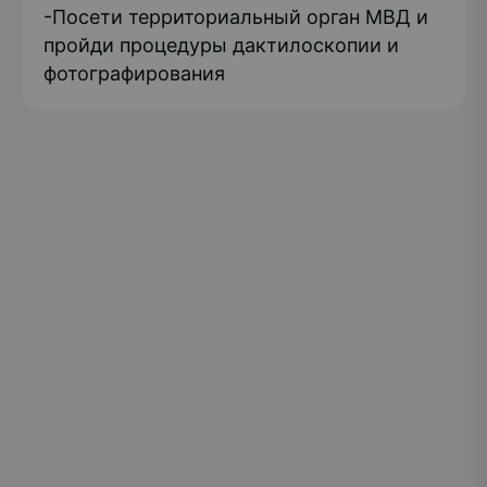
-Посети территориальный орган МВД и
пройди процедуры дактилоскопии и
фотографирования
РГУ СОЦТЕХ — единственное в Российской
Федерации и мире образовательное учреждение
инклюзивного высшего образования: по
программам классического университета
обучаются выпускники школ и колледжей,
россияне и иностранные граждане, студенты без
особенностей здоровья и имеющие
инвалидность, без границ и барьеров