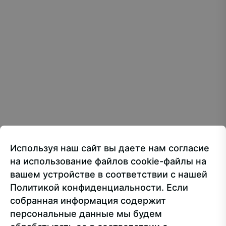
Все материалы сайта доступны по лицензии:
Creative Commons Attribution 4.0 International
107150, г.. Москва, ул. Лосиноостровская, 49
Приёмная ректора
+7 499 160-92-00
Используя наш сайт вы даете нам согласие
Приёмная комиссия
+7 499 748-32-20
на использование файлов cookie-файлы на
Пресс-служба
+7 499 160-92-00 (доб. 1191)
вашем устройстве в соответствии с нашей
Политикой конфиденциальности. Если
собранная информация содержит
Сведения об образовательной организации
персональные данные мы будем