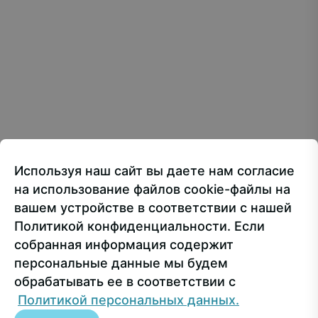
Все материалы сайта доступны по лицензии:
Creative Commons Attribution 4.0 International
107150, г.. Москва, ул. Лосиноостровская, 49
Приёмная ректора
+7 499 160-92-00
Используя наш сайт вы даете нам согласие
Приёмная комиссия
+7 499 748-32-20
на использование файлов cookie-файлы на
Пресс-служба
+7 499 160-92-00 (доб. 1191)
вашем устройстве в соответствии с нашей
Политикой конфиденциальности. Если
собранная информация содержит
Сведения об образовательной организации
персональные данные мы будем
обрабатывать ее в соответствии с
© РГУ СоцТех
Политикой персональных данных.