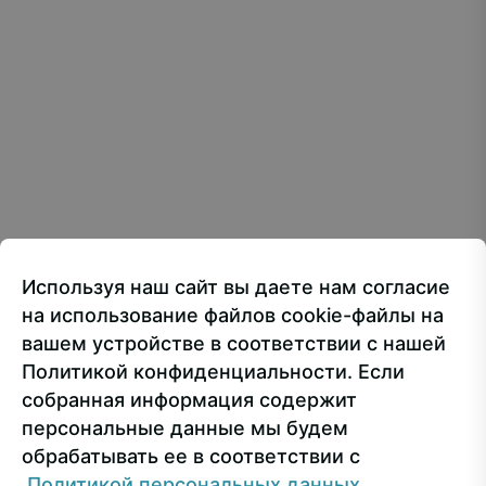
Все материалы сайта доступны по лицензии:
Creative Commons Attribution 4.0 International
107150, г.. Москва, ул. Лосиноостровская, 49
Приёмная ректора
+7 499 160-92-00
Используя наш сайт вы даете нам согласие
Приёмная комиссия
+7 499 748-32-20
на использование файлов cookie-файлы на
Пресс-служба
+7 499 160-92-00 (доб. 1191)
вашем устройстве в соответствии с нашей
Политикой конфиденциальности. Если
собранная информация содержит
Сведения об образовательной организации
персональные данные мы будем
обрабатывать ее в соответствии с
© РГУ СоцТех
Политикой персональных данных.