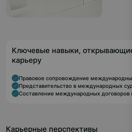
Международные
организации и
Ключевые навыки, открывающие
межправительственные
карьеру
структуры
ООН и её специализированные
учреждения (ЮНЕСКО, ВТО,
Правовое сопровождение международных
ВОЗ, МОТ), Совет Европы,
Представительство в международных су
ОБСЕ, ЕС, ШОС, БРИКС, СНГ
Составление международных договоров 
Карьерные перспективы