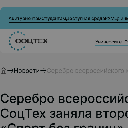
Абитуриентам
Студентам
Доступная среда
РУМЦ: ин
Университет
О
Новости
Серебро всероссийского м
Серебро всероссийс
СоцТех заняла втор