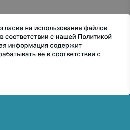
ва, ул. Лосиноостровская, 49
огласие на использование файлов
ра
+7 499 160-92-00
в соответствии с нашей Политикой
сия
+7 499 748-32-20
ная информация содержит
абатывать ее в соответствии с
7 499 160-92-00 (доб. 1191)