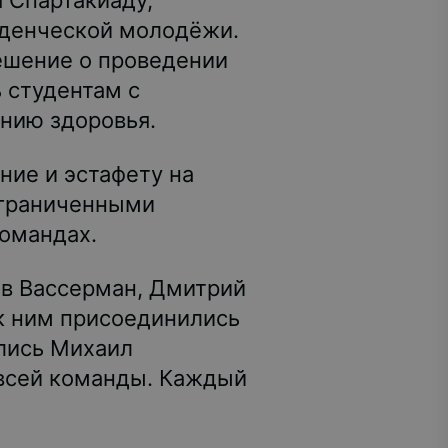
 Спартакиаду,
уденческой молодёжи.
ешение о проведении
 студентам с
янию здоровья.
ние и эстафету на
 ограниченными
командах.
ав Вассерман, Дмитрий
к ним присоединились
ились Михаил
 всей команды. Каждый