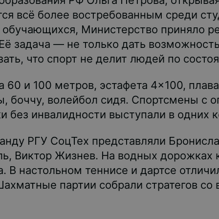
образования РФ Ольга Петрова, открывая
тся всё более востребованным среди ст
х обучающихся, Министерство приняло р
Её задача — не только дать возможность
зать, что спорт не делит людей по состо
60 и 100 метров, эстафета 4×100, плава
ты, боччу, волейбол сидя. Спортсмены с
и без инвалидности выступали в одних 
манду РГУ СоцТех представляли Бронисл
ь, Виктор Жизнев. На водных дорожках 
. В настольном теннисе и дартсе отлич
Шахматные партии собрали стратегов со