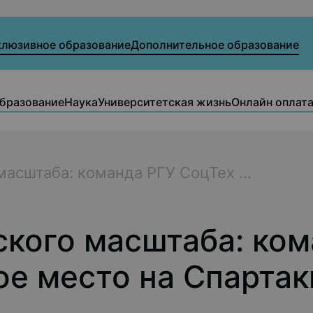
клюзивное образование
Дополнительное образование
бразование
Наука
Университетская жизнь
Онлайн оплат
асштаба: команда РГУ СоцТех ...
кого масштаба: ком
ое место на Спарта