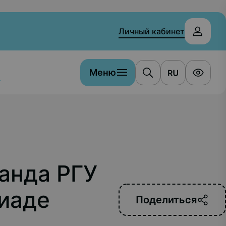
Личный кабинет
Меню
а
анда РГУ
киаде
Поделиться