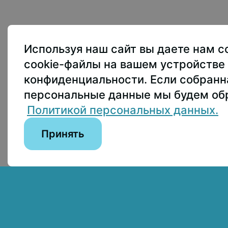
107150, г.. Моск
Используя наш сайт вы даете нам с
Приёмная ректо
cookie-файлы на вашем устройстве 
Приёмная комис
конфиденциальности. Если собран
пны по лицензии:
персональные данные мы будем обр
Пресс-служба
+
on 4.0 International
Политикой персональных данных.
Принять
Сведения об образовательной организации