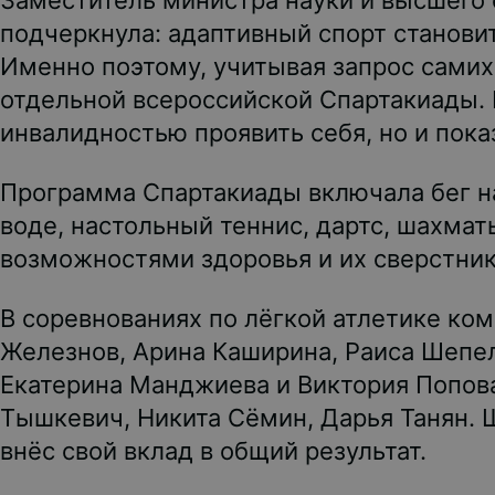
Заместитель министра науки и высшего 
подчеркнула: адаптивный спорт станови
Именно поэтому, учитывая запрос сами
отдельной всероссийской Спартакиады. 
инвалидностью проявить себя, но и пока
Программа Спартакиады включала бег на 
воде, настольный теннис, дартс, шахма
возможностями здоровья и их сверстник
В соревнованиях по лёгкой атлетике ко
Железнов, Арина Каширина, Раиса Шепел
Екатерина Манджиева и Виктория Попова
Тышкевич, Никита Сёмин, Дарья Танян. 
внёс свой вклад в общий результат.