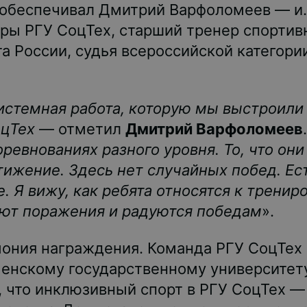
обеспечивал Дмитрий Варфоломеев — и.
уры РГУ СоцТех, старший тренер спорти
а России, судья всероссийской категори
истемная работа, которую мы выстроили
оцТех
— отметил
Дмитрий Варфоломеев
ревнованиях разного уровня. То, что они
ижение. Здесь нет случайных побед. Ест
 Я вижу, как ребята относятся к трениро
ают поражения и радуются победам
».
ония награждения. Команда РГУ СоцТех 
менскому государственному университет
, что инклюзивный спорт в РГУ СоцТех —