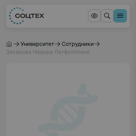
Университет
Сотрудники
Захарова Надира Летфулловна