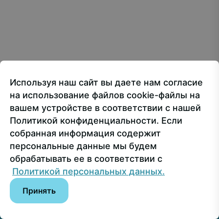
Creative Commons Attribution 4.0 International
107150, г.. Москва, ул. Лосиноостровская, 49
Приёмная ректора
+7 499 160-92-00
Используя наш сайт вы даете нам согласие
Приёмная комиссия
+7 499 748-32-20
на использование файлов cookie-файлы на
Пресс-служба
+7 499 160-92-00 (доб. 1191)
вашем устройстве в соответствии с нашей
Политикой конфиденциальности. Если
собранная информация содержит
Сведения об образовательной организации
персональные данные мы будем
обрабатывать ее в соответствии с
© РГУ СоцТех
Политикой персональных данных.
Принять