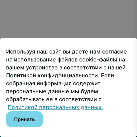
Creative Commons Attribution 4.0 International
107150, г.. Москва, ул. Лосиноостровская, 49
Приёмная ректора
+7 499 160-92-00
Используя наш сайт вы даете нам согласие
Приёмная комиссия
+7 499 748-32-20
на использование файлов cookie-файлы на
Пресс-служба
+7 499 160-92-00 (доб. 1191)
вашем устройстве в соответствии с нашей
Политикой конфиденциальности. Если
собранная информация содержит
Сведения об образовательной организации
персональные данные мы будем
обрабатывать ее в соответствии с
© РГУ СоцТех
Политикой персональных данных.
Принять