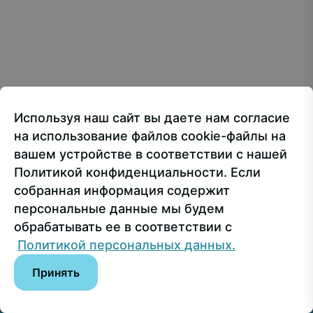
Creative Commons Attribution 4.0 International
107150, г.. Москва, ул. Лосиноостровская, 49
Приёмная ректора
+7 499 160-92-00
Используя наш сайт вы даете нам согласие
Приёмная комиссия
+7 499 748-32-20
на использование файлов cookie-файлы на
Пресс-служба
+7 499 160-92-00 (доб. 1191)
вашем устройстве в соответствии с нашей
Политикой конфиденциальности. Если
собранная информация содержит
Сведения об образовательной организации
персональные данные мы будем
обрабатывать ее в соответствии с
© РГУ СоцТех
Политикой персональных данных.
Принять