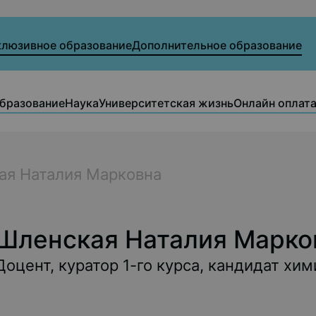
клюзивное образование
Дополнительное образование
бразование
Наука
Университетская жизнь
Онлайн оплат
ая Наталия Марковна
Шленская Наталия Марко
Доцент, куратор 1-го курса, кандидат хи