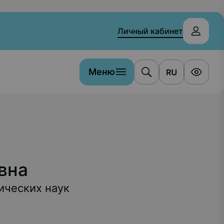
Личный кабинет
Меню
а
вна
мических наук