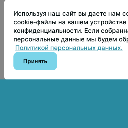
107150, г.. Моск
Используя наш сайт вы даете нам с
Приёмная ректо
cookie-файлы на вашем устройстве 
Приёмная комис
конфиденциальности. Если собран
пны по лицензии:
персональные данные мы будем обр
Пресс-служба
+
on 4.0 International
Политикой персональных данных.
Принять
Сведения об образовательной организации