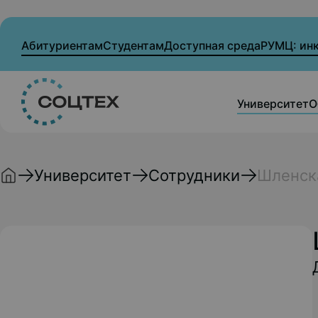
Абитуриентам
Студентам
Доступная среда
РУМЦ: ин
Университет
О
Университет
Сотрудники
Шленск