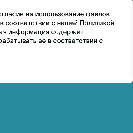
ва, ул. Лосиноостровская, 49
огласие на использование файлов
ра
+7 499 160-92-00
в соответствии с нашей Политикой
сия
+7 499 748-32-20
ная информация содержит
абатывать ее в соответствии с
7 499 160-92-00 (доб. 1191)