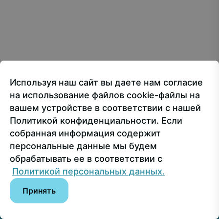
Creative Commons Attribution 4.0 International
107150, г.. Москва, ул. Лосиноостровская, 49
Приёмная ректора
+7 499 160-92-00
Используя наш сайт вы даете нам согласие
Приёмная комиссия
+7 499 748-32-20
на использование файлов cookie-файлы на
Пресс-служба
+7 499 160-92-00 (доб. 1191)
вашем устройстве в соответствии с нашей
Политикой конфиденциальности. Если
собранная информация содержит
Сведения об образовательной организации
персональные данные мы будем
обрабатывать ее в соответствии с
© РГУ СоцТех
Политикой персональных данных.
Принять