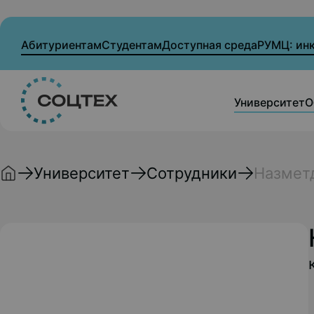
Абитуриентам
Студентам
Доступная среда
РУМЦ: ин
Университет
О
Университет
Сотрудники
Назмет