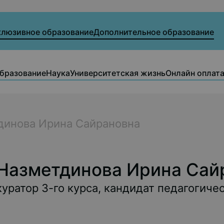
клюзивное образование
Дополнительное образование
бразование
Наука
Университетская жизнь
Онлайн оплат
динова Ирина Сайрановна
Назметдинова Ирина Сай
куратор 3-го курса, кандидат педагогиче