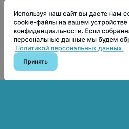
107150, г.. Моск
Используя наш сайт вы даете нам с
Приёмная ректо
cookie-файлы на вашем устройстве 
Приёмная комис
конфиденциальности. Если собран
пны по лицензии:
персональные данные мы будем обр
Пресс-служба
+
on 4.0 International
Политикой персональных данных.
Принять
Сведения об образовательной организации