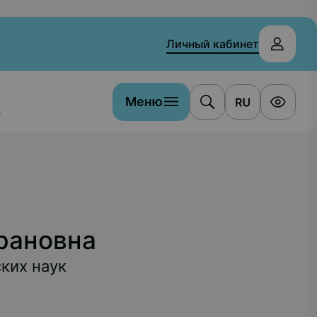
Личный кабинет
Меню
а
рановна
ских наук