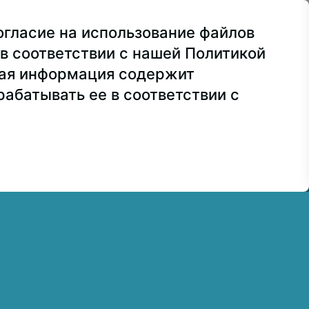
ва, ул. Лосиноостровская, 49
огласие на использование файлов
ра
+7 499 160-92-00
в соответствии с нашей Политикой
сия
+7 499 748-32-20
ная информация содержит
абатывать ее в соответствии с
7 499 160-92-00 (доб. 1191)