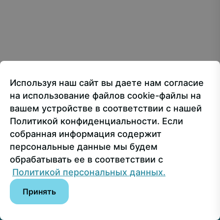
Creative Commons Attribution 4.0 International
107150, г.. Москва, ул. Лосиноостровская, 49
Приёмная ректора
+7 499 160-92-00
Используя наш сайт вы даете нам согласие
Приёмная комиссия
+7 499 748-32-20
на использование файлов cookie-файлы на
Пресс-служба
+7 499 160-92-00 (доб. 1191)
вашем устройстве в соответствии с нашей
Политикой конфиденциальности. Если
собранная информация содержит
Сведения об образовательной организации
персональные данные мы будем
обрабатывать ее в соответствии с
© РГУ СоцТех
Политикой персональных данных.
Принять