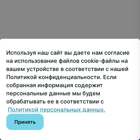
Creative Commons Attribution 4.0 International
107150, г.. Москва, ул. Лосиноостровская, 49
Приёмная ректора
+7 499 160-92-00
Используя наш сайт вы даете нам согласие
Приёмная комиссия
+7 499 748-32-20
на использование файлов cookie-файлы на
Пресс-служба
+7 499 160-92-00 (доб. 1191)
вашем устройстве в соответствии с нашей
Политикой конфиденциальности. Если
собранная информация содержит
Сведения об образовательной организации
персональные данные мы будем
обрабатывать ее в соответствии с
© РГУ СоцТех
Политикой персональных данных.
Принять