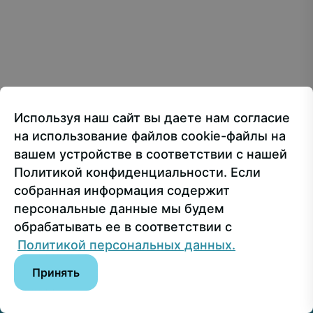
Creative Commons Attribution 4.0 International
107150, г.. Москва, ул. Лосиноостровская, 49
Приёмная ректора
+7 499 160-92-00
Используя наш сайт вы даете нам согласие
Приёмная комиссия
+7 499 748-32-20
на использование файлов cookie-файлы на
Пресс-служба
+7 499 160-92-00 (доб. 1191)
вашем устройстве в соответствии с нашей
Политикой конфиденциальности. Если
собранная информация содержит
Сведения об образовательной организации
персональные данные мы будем
обрабатывать ее в соответствии с
© РГУ СоцТех
Политикой персональных данных.
Принять