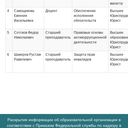
магистр
4
Савощикова
Доцент
Обеспечение
Высшее
Евгения
исполнения
Юриспруд
Васильевна
обязательств
Юрист
5
Сотсков Федор
Старший
Правовые основы
Высшее
Николаевич
преподаватель
антикоррупционной
образован
деятельности
Юриспруд
Юрист
6
Шакеров Рустам
Старший
Защита прав
Высшее
Равилевич
преподаватель
инвалидов
Юриспруд
Юрист
Раскрытие информации об образовательной организации в
соответствии с Приказом Федеральной службы по надзору в