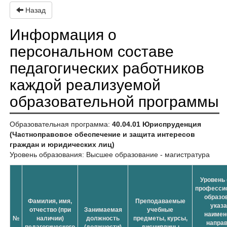
Назад
Информация о
персональном составе
педагогических работников
каждой реализуемой
образовательной программы
Образовательная программа:
40.04.01 Юриспруденция
(Частноправовое обеспечение и защита интересов
граждан и юридических лиц)
Уровень образования: Высшее образование - магистратура
Уровень 
професси
образо
Фамилия, имя,
Преподаваемые
указ
отчество (при
Занимаемая
учебные
наимен
№
наличии)
должность
предметы, курсы,
напра