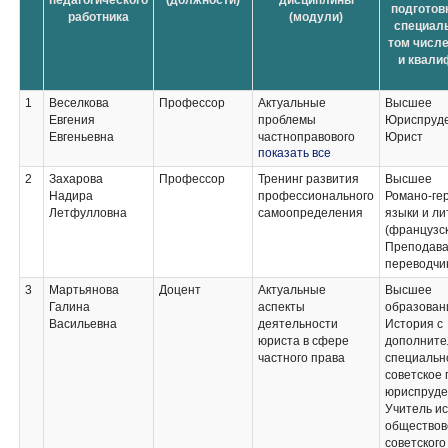
педагогического
(должности)
дисциплины
подготовк
работника
(модули)
специаль
том числе
и квали
1
Веселкова
Профессор
Актуальные
Высшее
Евгения
проблемы
Юриспруд
Евгеньевна
частноправового
Юрист
показать все
обеспечения и
защиты интересов
2
Захарова
Профессор
Тренинг развития
Высшее
граждан и
Надира
профессионального
Романо-ге
юридических лиц;
Летфулловна
самоопределения
языки и л
Участники
(французск
гражданского
Преподава
оборота;
переводчи
Вещное право:
3
Мартьянова
Доцент
проблемы и
Актуальные
Высшее
Галина
тенденции
аспекты
образован
Васильевна
развития;
деятельности
История с
Защита прав
юриста в сфере
дополните
потребителей:
частного права
специальн
материальный и
советское 
процессуальный
юриспруде
аспекты
Учитель ис
обществов
советского