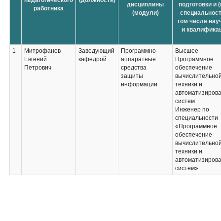
педагогического
(должности)
дисциплины
подготовки и (
работника
(модули)
специальност
том числе нау
и квалифика
1
Митрофанов
Заведующий
Программно-
Высшее
Евгений
кафедрой
аппаратные
Программное
Петрович
средства
обеспечение
защиты
вычислительно
информации
техники и
автоматизиров
систем
Инженер по
специальности
«Программное
обеспечение
вычислительно
техники и
автоматизиров
систем»