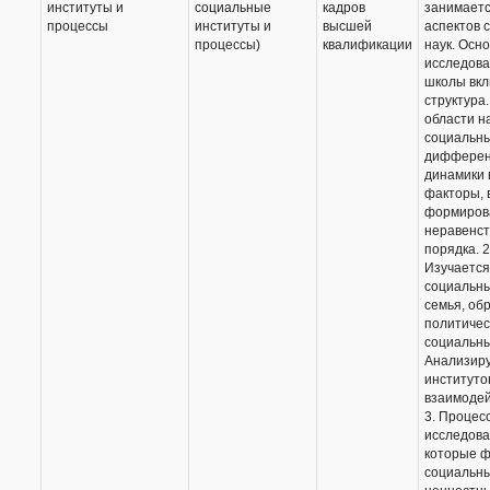
институты и
социальные
кадров
занимаетс
процессы
институты и
высшей
аспектов 
процессы)
квалификации
наук. Осн
исследова
школы вкл
структура
области н
социальны
дифферен
динамики 
факторы,
формиров
неравенст
порядка. 
Изучается
социальны
семья, об
политичес
социальны
Анализиру
институто
взаимодей
3. Процес
исследова
которые 
социальны