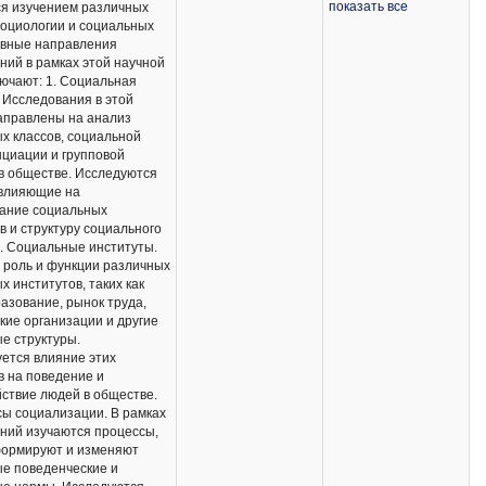
показать все
я изучением различных
осуществления
Российская
социологии и социальных
научно-
государственная
овные направления
исследовательской
библиотека,
ний в рамках этой научной
деятельности
наработки
ючают: 1. Социальная
являются научная
профессорско-
. Исследования в этой
электронная
преподавательского
аправлены на анализ
библиотека e-library,
состава за
х классов, социальной
Российская
предшествующие
циации и групповой
государственная
периоды.
в обществе. Исследуются
библиотека,
 влияющие на
наработки
ание социальных
профессорско-
в и структуру социального
преподавательского
2. Социальные институты.
состава за
 роль и функции различных
предшествующие
х институтов, таких как
периоды.
разование, рынок труда,
кие организации и другие
е структуры.
ется влияние этих
в на поведение и
ствие людей в обществе.
сы социализации. В рамках
ний изучаются процессы,
формируют и изменяют
е поведенческие и