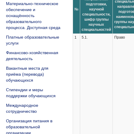
специальн
Материально-техническое
подготовки,
направл
обеспечение и
№
научной
подготов
специальности,
оснащённость
наименов
шифр группы
образовательного
группы на
научных
специальн
процесса. Доступная среда
специальностей
Платные образовательные
1
5.1.
Право
услуги
Финансово-хозяйственная
деятельность
Вакантные места для
приёма (перевода)
обучающихся
Стипендии и меры
поддержки обучающихся
Международное
сотрудничество
Организация питания в
образовательной
организации