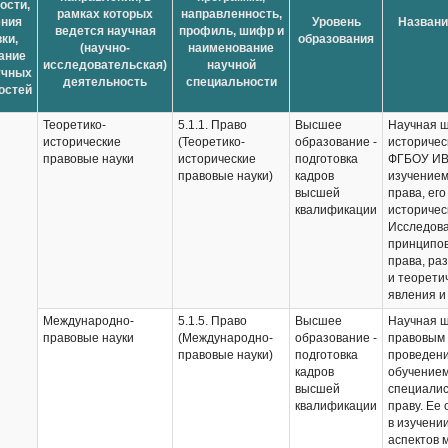
ости,
рамках которых
направленность,
ения
Уровень
Названи
ведется научная
профиль, шифр и
ки,
образования
(научно-
наименование
ание
исследовательская)
научной
учных
деятельность
специальности
остей
Теоретико-
5.1.1. Право
Высшее
Научная ш
исторические
(Теоретико-
образование -
историчес
правовые науки
исторические
подготовка
ФГБОУ ИВ
правовые науки)
кадров
изучением
высшей
права, ег
квалификации
историчес
Исследова
принципов
права, ра
и теорети
явления и
Международно-
5.1.5. Право
Высшее
Научная ш
правовые науки
(Международно-
образование -
правовым 
правовые науки)
подготовка
проведени
кадров
обучением
высшей
специалис
квалификации
праву. Ее
в изучени
аспектов