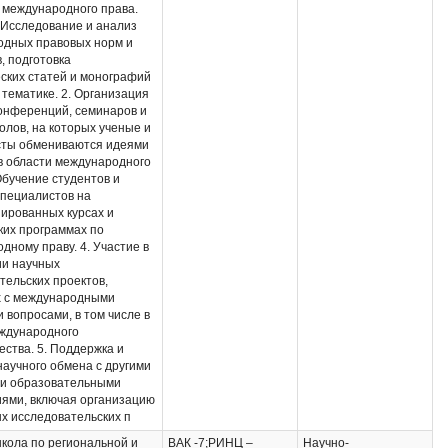
 международного права.
электронная
. Исследование и анализ
библиотека e-library,
дных правовых норм и
Российская
, подготовка
государственная
ских статей и монографий
библиотека,
 тематике. 2. Организация
наработки
онференций, семинаров и
профессорско-
толов, на которых ученые и
преподавательского
сты обмениваются идеями
состава за
в области международного
предшествующие
Обучение студентов и
периоды.
пециалистов на
ированных курсах и
ких программах по
дному праву. 4. Участие в
и научных
тельских проектов,
х с международными
 вопросами, в том числе в
ждународного
ества. 5. Поддержка и
научного обмена с другими
 и образовательными
ями, включая организацию
х исследовательских п
кола по региональной и
ВАК -7;РИНЦ –
Научно-