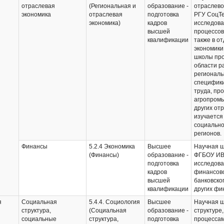
отраслевая
(Региональная и
образование -
отраслево
экономика
отраслевая
подготовка
РГУ СоцТе
экономика)
кадров
исследова
высшей
процессов
квалификации
также в о
экономики
школы про
области р
региональ
специфики
труда, пр
агропромы
других от
изучается
социально
регионов.
Финансы
5.2.4 Экономика
Высшее
Научная ш
(Финансы)
образование -
ФГБОУ ИВ
подготовка
исследова
кадров
финансово
высшей
банковско
квалификации
других фи
я
Социальная
5.4.4. Социология
Высшее
Научная ш
структура,
(Социальная
образование -
структуре
социальные
структура,
подготовка
процесса