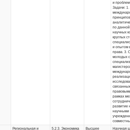
и проблем
Задачи: 1
междунаро
принципов
аналитиче
по данной
научных к
круглых с
специали
и опытом 
права. 3. 
молодых с
специализ
магистерс
междунаро
реализаци
исследова
связанны
правовыми
рамках ме
сотруднич
развитие 
научными
учреждени
совместны
Региональная и
5.2.3. Экономика
Высшее
Научная ш