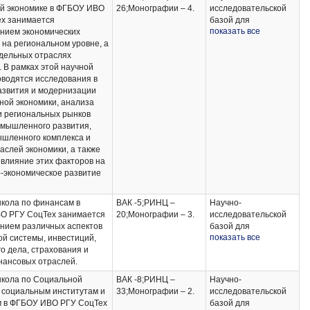
й экономике в ФГБОУ ИВО
26;Монографии – 4.
исследовательской
х занимается
базой для
показать все
нием экономических
осуществления
 на региональном уровне, а
научно-
тдельных отраслях
исследовательской
. В рамках этой научной
деятельности
водятся исследования в
являются научная
азвития и модернизации
электронная
ной экономики, анализа
библиотека e-library,
 региональных рынков
Российская
омышленного развития,
государственная
шленного комплекса и
библиотека,
раслей экономики, а также
наработки
 влияние этих факторов на
профессорско-
-экономическое развитие
преподавательского
состава за
предшествующие
кола по финансам в
ВАК -5;РИНЦ –
Научно-
периоды.
О РГУ СоцТех занимается
20;Монографии – 3.
исследовательской
нием различных аспектов
базой для
показать все
й системы, инвестиций,
осуществления
го дела, страхования и
научно-
нансовых отраслей.
исследовательской
деятельности
кола по Социальной
ВАК -8;РИНЦ –
Научно-
являются научная
, социальным институтам и
33;Монографии – 2.
исследовательской
электронная
м в ФГБОУ ИВО РГУ СоцТех
базой для
библиотека e-library,