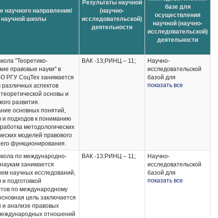
Результаты научной
базе для
е научного направления/
(научно-
осуществления
научной школы
исследовательской)
научной (научно-
деятельности
исследовательской)
деятельности
кола "Теоретико-
ВАК -13;РИНЦ – 11;
Научно-
кие правовые науки" в
исследовательской
О РГУ СоцТех занимается
базой для
показать все
 различных аспектов
осуществления
о теоретической основы и
научно-
кого развития.
исследовательской
ние основных понятий,
деятельности
 и подходов к пониманию
являются научная
зработка методологических
электронная
ческих моделей правового
библиотека e-library,
 его функционирования.
Российская
государственная
кола по международно-
ВАК -13;РИНЦ – 11;
Научно-
библиотека,
наукам занимается
исследовательской
наработки
ем научных исследований,
базой для
профессорско-
показать все
 и подготовкой
осуществления
преподавательского
тов по международному
научно-
состава за
 основная цель заключается
исследовательской
предшествующие
и и анализе правовых
деятельности
периоды.
 международных отношений
являются научная