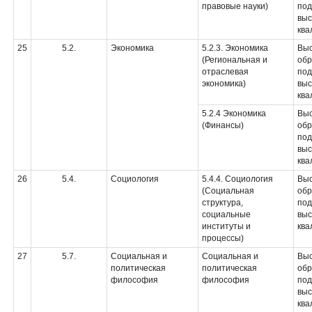
правовые науки)
под
вы
ква
25
5.2.
Экономика
5.2.3. Экономика
Вы
(Региональная и
обр
отраслевая
под
экономика)
вы
ква
5.2.4 Экономика
Вы
(Финансы)
обр
под
вы
ква
26
5.4.
Социология
5.4.4. Социология
Вы
(Социальная
обр
структура,
под
социальные
вы
институты и
ква
процессы)
27
5.7.
Социальная и
Социальная и
Вы
политическая
политическая
обр
философия
философия
под
вы
ква