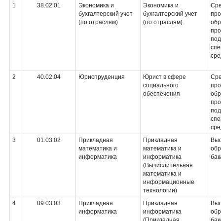
1
38.02.01
Экономика и
Экономика и
Ср
бухгалтерский учет
бухгалтерский учет
про
(по отраслям)
(по отраслям)
обр
пр
под
спе
сре
2
40.02.04
Юриспруденция
Юрист в сфере
Ср
социального
про
обеспечения
обр
пр
под
спе
сре
3
01.03.02
Прикладная
Прикладная
Вы
математика и
математика и
обр
информатика
информатика
бак
(Вычислительная
математика и
информационные
технологии)
4
09.03.03
Прикладная
Прикладная
Вы
информатика
информатика
обр
(Прикладная
бак