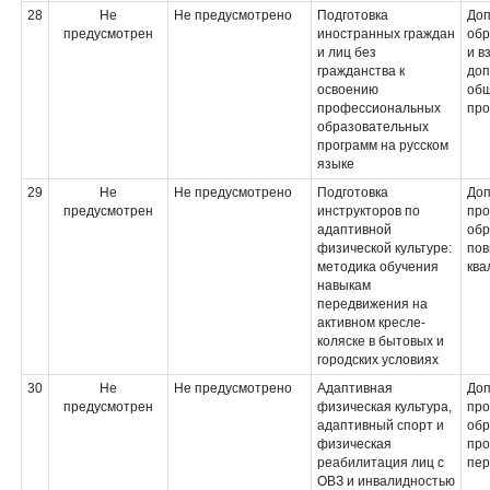
28
Не
Не предусмотрено
Подготовка
Доп
предусмотрен
иностранных граждан
обр
и лиц без
и в
гражданства к
доп
освоению
об
профессиональных
про
образовательных
программ на русском
языке
29
Не
Не предусмотрено
Подготовка
Доп
предусмотрен
инструкторов по
про
адаптивной
обр
физической культуре:
по
методика обучения
ква
навыкам
передвижения на
активном кресле-
коляске в бытовых и
городских условиях
30
Не
Не предусмотрено
Адаптивная
Доп
предусмотрен
физическая культура,
про
адаптивный спорт и
обр
физическая
про
реабилитация лиц с
пер
ОВЗ и инвалидностью