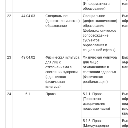
(Информатика в
маг
образовании)
22
44.04.03
Специальное
Специальное
Вы
(дефектологическое)
(дефектологическое)
обр
образование
образование
маг
(Дефектологическое
сопровождение
субъектов
образования и
социальной сферы)
23
49.04.02
Физическая культура
Физическая культура
Вы
для лиц с
для лиц с
обр
отклонениями в
отклонениями в
маг
состоянии здоровья
состоянии здоровья
(адаптивная
(Физическая
физическая
реабилитация)
культура)
24
5.1.
Право
5.1.1. Право
Вы
(Теоретико-
обр
исторические
под
правовые науки)
вы
ква
5.1.5. Право
Вы
(Международно-
обр