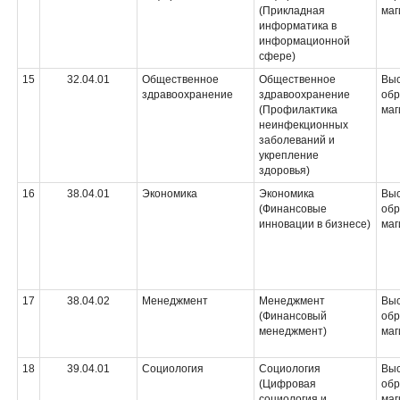
(Прикладная
маг
информатика в
информационной
сфере)
15
32.04.01
Общественное
Общественное
Вы
здравоохранение
здравоохранение
обр
(Профилактика
маг
неинфекционных
заболеваний и
укрепление
здоровья)
16
38.04.01
Экономика
Экономика
Вы
(Финансовые
обр
инновации в бизнесе)
маг
17
38.04.02
Менеджмент
Менеджмент
Вы
(Финансовый
обр
менеджмент)
маг
18
39.04.01
Социология
Социология
Вы
(Цифровая
обр
социология и
маг