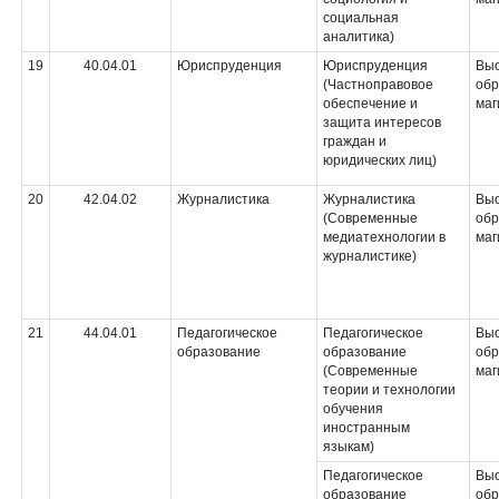
социальная
аналитика)
19
40.04.01
Юриспруденция
Юриспруденция
Вы
(Частноправовое
обр
обеспечение и
маг
защита интересов
граждан и
юридических лиц)
20
42.04.02
Журналистика
Журналистика
Вы
(Современные
обр
медиатехнологии в
маг
журналистике)
21
44.04.01
Педагогическое
Педагогическое
Вы
образование
образование
обр
(Современные
маг
теории и технологии
обучения
иностранным
языкам)
Педагогическое
Вы
образование
обр